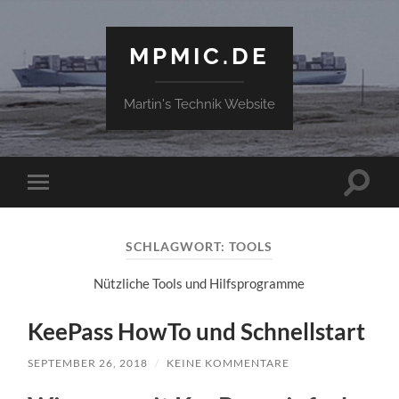
MPMIC.DE
Martin's Technik Website
Suchfe
Mobile-
ein-/a
Menü
ein-/ausblenden
SCHLAGWORT:
TOOLS
Nützliche Tools und Hilfsprogramme
KeePass HowTo und Schnellstart
SEPTEMBER 26, 2018
/
KEINE KOMMENTARE